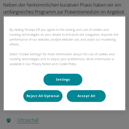
Neben der herkömmlichen kurativen Praxis haben wir ein
umfangreiches Programm zur Präventivmedizin im Angebot
(Gesundheits-Checks, z.B. Senior-Profil, Narkoseprofil,
Katzenprofil, Welpenvorsorgeprogramm,
By clicking “Accept All” you agree to the storing and use of cookies and
Zahnpflegeprogramm)
tracking technologies on your device to enhance site navigation, improve the
performance of our website, analyse website use, and assist our marketing
efforts.
Unsere Leistungen im Überblick
Select “Cookie Settings” for more information about the use of cookies and
tracking technologies and to adjust your preferences. More information is
available in our Privacy Notice and Cookie Policy.
Labor
Settings
Reject All Optional
Accept All
Röntgen
Ultraschall