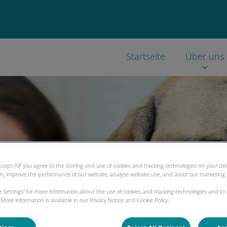
Startseite
Über uns
Accept All” you agree to the storing and use of cookies and tracking technologies on your d
on, improve the performance of our website, analyse website use, and assist our marketing e
ie Settings” for more information about the use of cookies and tracking technologies and to
nden, wann Sie
More information is available in our Privacy Notice and Cookie Policy.