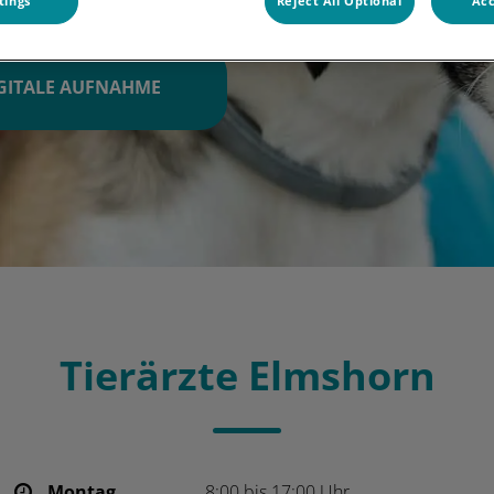
tings
Reject All Optional
Acc
GITALE AUFNAHME
Tierärzte Elmshorn
Montag
8:00 bis 17:00 Uhr