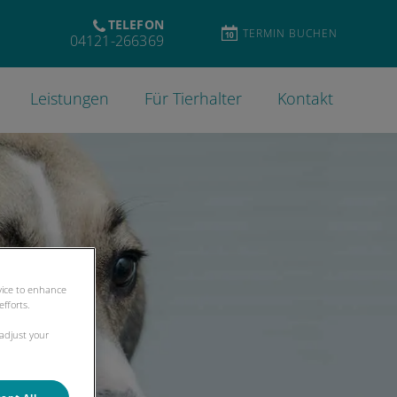
TELEFON
TERMIN BUCHEN
04121-266369
Leistungen
Für Tierhalter
Kontakt
evice to enhance
fforts.
 adjust your