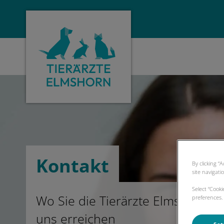
Homepage Tierarzt Elmshorn
Kontakt
By clicking “
site navigati
Select “Cook
Wo Sie die Tierärzte Elmshorn fi
preferences. 
uns erreichen