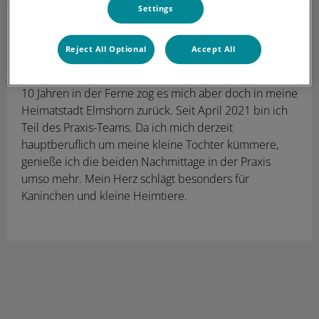
Settings
Laura Hoffmann
Tierärztin (in Elternzeit)
Reject All Optional
Accept All
Nach dem Studium in Gießen arbeitete ich in
Kleintierpraxen in Hamburg und Lübeck. Nach rund
10 Jahren in der Ferne zog es mich aber doch in meine
Heimatstadt Elmshorn zurück. Seit April 2021 bin ich
Teil des Praxis-Teams. Da ich mich derzeit
hauptberuflich um meine kleine Tochter kümmere,
genieße ich die beiden Nachmittage in der Praxis
umso mehr. Mein Herz schlägt besonders für
Kaninchen und kleine Heimtiere.