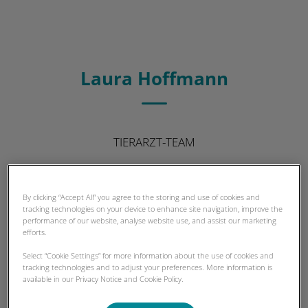
Laura Hoffmann
TIERARZT-TEAM
By clicking “Accept All” you agree to the storing and use of cookies and
tracking technologies on your device to enhance site navigation, improve the
performance of our website, analyse website use, and assist our marketing
efforts.
Select “Cookie Settings” for more information about the use of cookies and
tracking technologies and to adjust your preferences. More information is
available in our Privacy Notice and Cookie Policy.