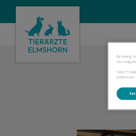
Homepage Tierarzt Elmshorn
By clicking “
site navigati
Select “Cook
preferences. 
Set