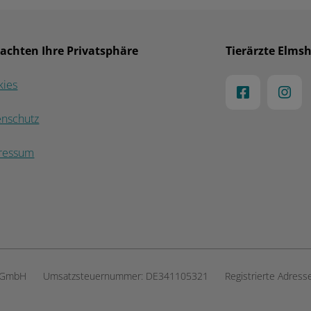
 achten Ihre Privatsphäre
Tierärzte Elms
kies
enschutz
ressum
a GmbH
Umsatzsteuernummer:
DE341105321
Registrierte Adress