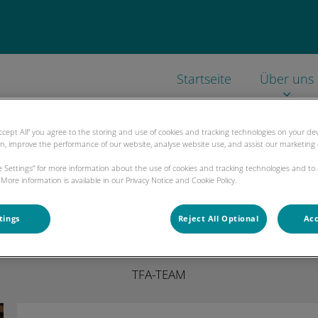
Startseite
Über uns
Accept All” you agree to the storing and use of cookies and tracking technologies on your d
on, improve the performance of our website, analyse website use, and assist our marketing e
ie Settings” for more information about the use of cookies and tracking technologies and to
More information is available in our Privacy Notice and Cookie Policy.
Friederike Bösl
tings
Reject All Optional
Acc
TFA-TEAM