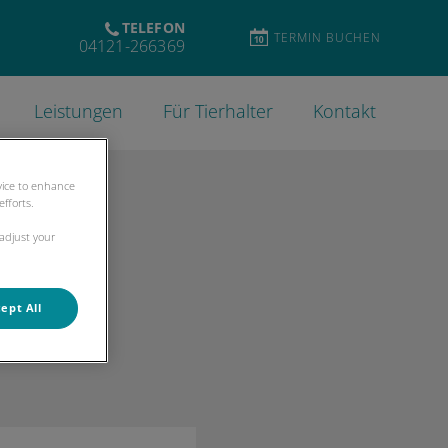
TELEFON
TERMIN BUCHEN
04121-266369
Leistungen
Für Tierhalter
Kontakt
evice to enhance
fforts.
 adjust your
ept All